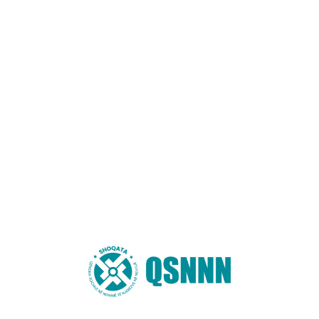
AKTIVITETE
Aktiviteti “Organizimi i 2 panaireve (1
panair 3-ditor në secilën bashki) për
të promovuar produktet vendase në
sheshet e qytetit të Fushë-Arrëzit dhe