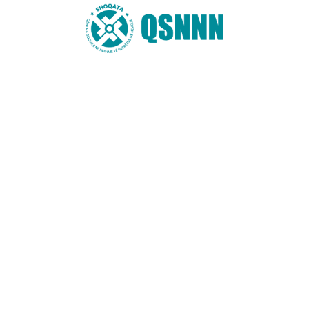
 tyre në Bushat
Mbyllet aktiviteti “Kur