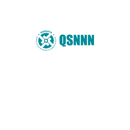
për transpozimin e Acquis në politikat vendore”.
Leave a Reply
Your email address will not be published.
Required fields are marked
*
Comment
*