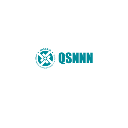
mjedis më të pastër” që #QSNNN
Lexo më shumë