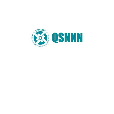
auditimin e mbetjeve organike, në
Lexo më shumë