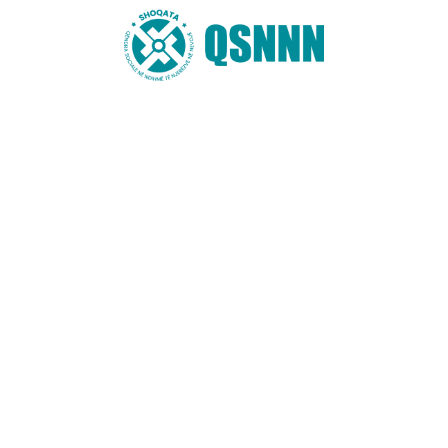
Lexo më shumë
AKTIVITETE
THIRRJE PËR EKSPERT MJEDISOR PËR
HARTIMIN E STUDIMIT “ANALIZA E
RREZIQEVE NGA NDOTJET DHE PLANI I
MENAXHIMIT NGA PËRMBYTJET TË LUMIT
FAN I MADH”
Nov 7, 2022
TERMA REFERENCE THIRRJE PËR EKSPERT MJEDISOR PËR
HARTIMIN E STUDIMIT “ANALIZA E RREZIQEVE NGA NDOTJET
Lexo më shumë